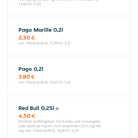
11,82 €/l, 0,33l
Pago Marille 0,2l
2,50 €
inkl. Pfand (0,00 €), 12,50 €/l, 0,2l
Pago 0,2l
3,90 €
inkl. Pfand (0,00 €), 19,50 €/l, 0,2l
Red Bull 0,25l
4,50 €
Erhöhter Koffeingehalt. Für Kinder und schwangere
oder stillende Frauen nicht empfohlen (32,0 mg/100
ml), inkl. Pfand (0,00 €), 18,00 €/l, 0,25l